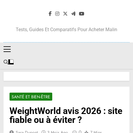
Skip
to
content
Tests, Guides Et Comparatifs Pour Acheter Malin
SANTÉ ET BIEN-ÊTRE
WeightWorld avis 2026 : site
fiable ou à éviter ?
0
Sara Dupont
3 Mois Ago
7 Mins