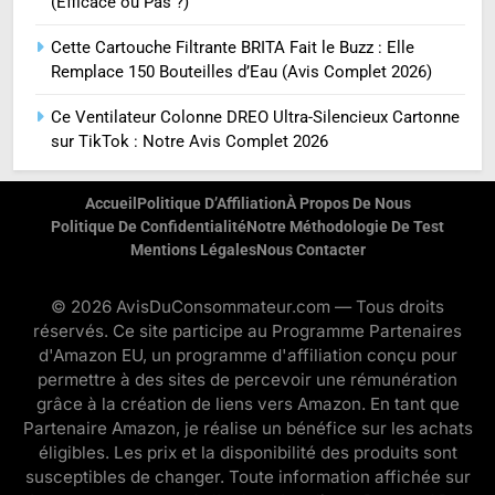
(Efficace ou Pas ?)
Cette Cartouche Filtrante BRITA Fait le Buzz : Elle
Remplace 150 Bouteilles d’Eau (Avis Complet 2026)
Ce Ventilateur Colonne DREO Ultra-Silencieux Cartonne
sur TikTok : Notre Avis Complet 2026
Accueil
Politique D’Affiliation
À Propos De Nous
Politique De Confidentialité
Notre Méthodologie De Test
Mentions Légales
Nous Contacter
© 2026 AvisDuConsommateur.com — Tous droits
réservés. Ce site participe au Programme Partenaires
d'Amazon EU, un programme d'affiliation conçu pour
permettre à des sites de percevoir une rémunération
grâce à la création de liens vers Amazon. En tant que
Partenaire Amazon, je réalise un bénéfice sur les achats
éligibles. Les prix et la disponibilité des produits sont
susceptibles de changer. Toute information affichée sur