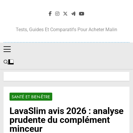
Skip
to
content
Tests, Guides Et Comparatifs Pour Acheter Malin
SANTÉ ET BIEN-ÊTRE
LavaSlim avis 2026 : analyse
prudente du complément
minceur