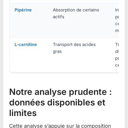
Pipérine
Absorption de certains
Intera
actifs
possi
certai
médic
L-carnitine
Transport des acides
Troub
gras
digest
possi
certai