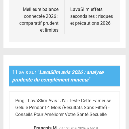
Navigation
de
Meilleure balance
LavaSlim effets
connectée 2026 :
secondaires : risques
l’article
comparatif prudent
et précautions 2026
et limites
11 avis sur “
LavaSlim avis 2026 : analyse
prudente du complément minceur
”
Ping : LavaSlim Avis : J'ai Testé Cette Fameuse
Gélule Pendant 4 Mois (Résultats Sans Filtre) -
Conseils Pour Améliorer Votre Santé Sexuelle
François M.
dit :
25 mai 2026 à 6h19