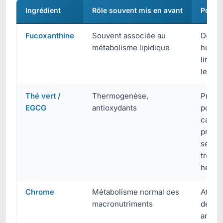
Ingrédient
Rôle souvent mis en avant
Point 
Fucoxanthine
Souvent associée au
Donn
métabolisme lipidique
humai
limité
les d
Thé vert /
Thermogenèse,
Prése
EGCG
antioxydants
possib
caféin
prude
sensib
troubl
hépat
Chrome
Métabolisme normal des
Attent
macronutriments
de tra
antidi