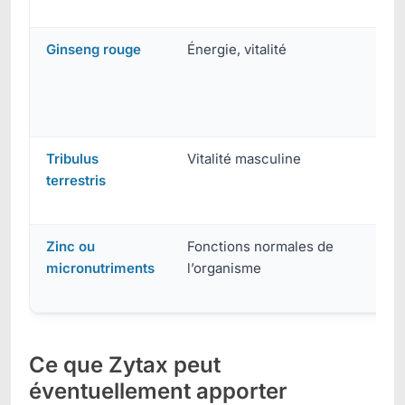
ou 
Ginseng rouge
Énergie, vitalité
Int
pos
cer
tra
Tribulus
Vitalité masculine
Pr
terrestris
var
étu
Zinc ou
Fonctions normales de
Évi
micronutriments
l’organisme
ave
co
Ce que Zytax peut
éventuellement apporter