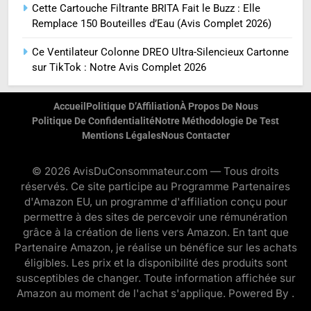
Cette Cartouche Filtrante BRITA Fait le Buzz : Elle
Remplace 150 Bouteilles d’Eau (Avis Complet 2026)
Ce Ventilateur Colonne DREO Ultra-Silencieux Cartonne
sur TikTok : Notre Avis Complet 2026
Accueil
Politique D’Affiliation
À Propos De Nous
Politique De Confidentialité
Notre Méthodologie De Test
Mentions Légales
Nous Contacter
© 2026 AvisDuConsommateur.com — Tous droits
réservés. Ce site participe au Programme Partenaires
d'Amazon EU, un programme d'affiliation conçu pour
permettre à des sites de percevoir une rémunération
grâce à la création de liens vers Amazon. En tant que
Partenaire Amazon, je réalise un bénéfice sur les achats
éligibles. Les prix et la disponibilité des produits sont
susceptibles de changer. Toute information affichée sur
Amazon au moment de l'achat s'applique. Powered By
.