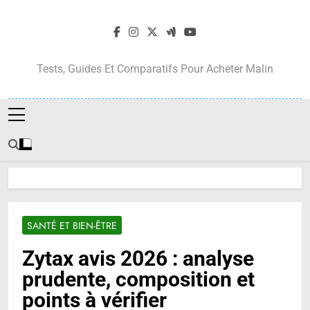
Skip
to
content
Tests, Guides Et Comparatifs Pour Acheter Malin
SANTÉ ET BIEN-ÊTRE
Zytax avis 2026 : analyse
prudente, composition et
points à vérifier