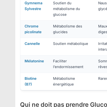
Gymnema
Soutien du
Naus
Sylvestre
métabolisme du
glyc
glucose
Chrome
Métabolisme des
Maux 
picolinate
glucides
diges
Cannelle
Soutien métabolique
Irrit
inter
Mélatonine
Faciliter
Somn
l’endormissement
rêve
Biotine
Métabolisme
Rare
(B7)
énergétique
Qui ne doit pas prendre Gluco