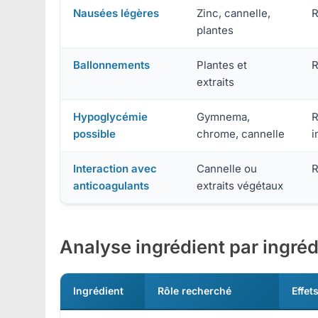
Nausées légères
Zinc, cannelle,
R
plantes
Ballonnements
Plantes et
R
extraits
Hypoglycémie
Gymnema,
R
possible
chrome, cannelle
i
Interaction avec
Cannelle ou
R
anticoagulants
extraits végétaux
Analyse ingrédient par ingréd
Ingrédient
Rôle recherché
Effet