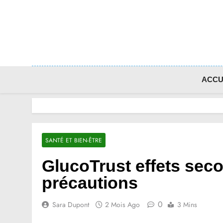
Skip
to
content
ACCU
SANTÉ ET BIEN-ÊTRE
GlucoTrust effets seco
précautions
0
Sara Dupont
2 Mois Ago
3 Mins