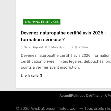
SHOPPING ET SERVICES
Devenez naturopathe certifié avis 2026 :
formation sérieuse ?
Sara Dupont
3 Mois Ago
0
9 Mins
Devenez naturopathe certifié avis 2026 : formation
certification privée, limites légales, débouchés, pri
points à vérifier avant inscription.
Lire la suite
Accueil
Politique D’Affiliation
À P
© 2026 AvisDuConsommateur.com — Tous droits réser