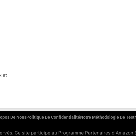
,
x et
ropos De Nous
Politique De Confidentialité
Notre Méthodologie De Test
vés. Ce site participe au Programme Partenaires d'Amazon EU