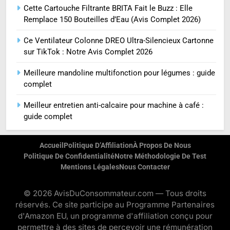
Cette Cartouche Filtrante BRITA Fait le Buzz : Elle
Remplace 150 Bouteilles d’Eau (Avis Complet 2026)
Ce Ventilateur Colonne DREO Ultra-Silencieux Cartonne
sur TikTok : Notre Avis Complet 2026
Meilleure mandoline multifonction pour légumes : guide
complet
Meilleur entretien anti-calcaire pour machine à café :
guide complet
Accueil
Politique D’Affiliation
À Propos De Nous
Politique De Confidentialité
Notre Méthodologie De Test
Mentions Légales
Nous Contacter
© 2026 AvisDuConsommateur.com — Tous droits
réservés. Ce site participe au Programme Partenaires
d'Amazon EU, un programme d'affiliation conçu pour
permettre à des sites de percevoir une rémunération