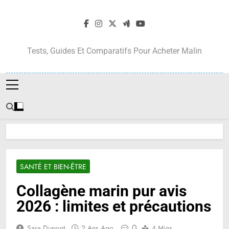
Skip
to
content
Tests, Guides Et Comparatifs Pour Acheter Malin
SANTÉ ET BIEN-ÊTRE
Collagène marin pur avis
2026 : limites et précautions
0
Sara Dupont
2 Ans Ago
4 Mins