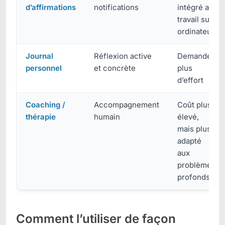
d’affirmations
notifications
intégré au
travail sur
ordinateur
Journal
Réflexion active
Demande
personnel
et concrète
plus
d’effort
Coaching /
Accompagnement
Coût plus
thérapie
humain
élevé,
mais plus
adapté
aux
problèmes
profonds
Comment l’utiliser de façon