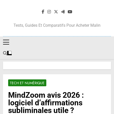
Skip
to
content
Tests, Guides Et Comparatifs Pour Acheter Malin
TECH ET NUMÉRIQUE
MindZoom avis 2026 :
logiciel d’affirmations
subliminales utile ?