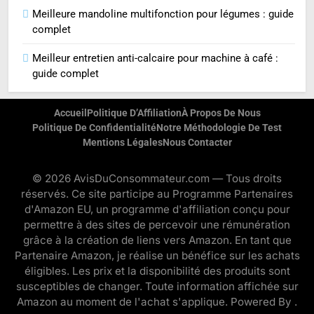
Meilleure mandoline multifonction pour légumes : guide
complet
Meilleur entretien anti-calcaire pour machine à café :
guide complet
Accueil
Politique D’Affiliation
À Propos De Nous
Politique De Confidentialité
Notre Méthodologie De Test
Mentions Légales
Nous Contacter
© 2026 AvisDuConsommateur.com — Tous droits
réservés. Ce site participe au Programme Partenaires
d'Amazon EU, un programme d'affiliation conçu pour
permettre à des sites de percevoir une rémunération
grâce à la création de liens vers Amazon. En tant que
Partenaire Amazon, je réalise un bénéfice sur les achats
éligibles. Les prix et la disponibilité des produits sont
susceptibles de changer. Toute information affichée sur
Amazon au moment de l'achat s'applique. Powered By
.